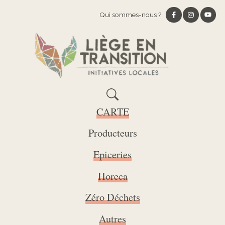
Qui sommes-nous ?
CARTE
Producteurs
Epiceries
Horeca
Zéro Déchets
Autres