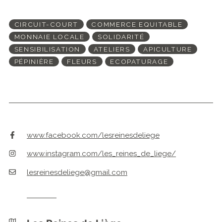
CIRCUIT-COURT
COMMERCE EQUITABLE
MONNAIE LOCALE
SOLIDARITÉ
SENSIBILISATION
ATELIERS
APICULTURE
PÉPINIÈRE
FLEURS
ECOPATURAGE
www.facebook.com/lesreinesdeliege
www.instagram.com/les_reines_de_liege/
lesreinesdeliege@gmail.com