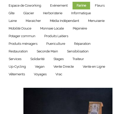
Espace de Coworking
Evènement
Farine
Fleurs
Gîte
Glacier
Herboristerie
Informatique
Laine
Maraicher
Média Indépendant
Menuiserie
Mobilité Douce
Monnaie Locale
Pépinière
Potager commun
Produits Laitiers
Produits ménagers
Puericulture
Réparation
Restauration
Seconde Main
Sensibilisation
Services
Solidarité
Stages
Traiteur
Up-Cycling
Vegan
Vente Directe
Vente en Ligne
Vêtements
Voyages
Vrac