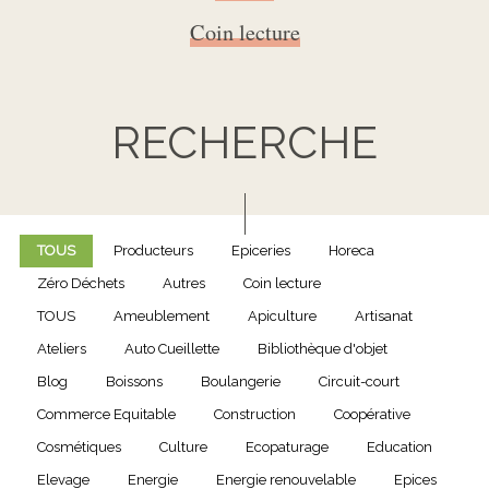
Coin lecture
RECHERCHE
TOUS
Producteurs
Epiceries
Horeca
Zéro Déchets
Autres
Coin lecture
TOUS
Ameublement
Apiculture
Artisanat
Ateliers
Auto Cueillette
Bibliothèque d'objet
Blog
Boissons
Boulangerie
Circuit-court
Commerce Equitable
Construction
Coopérative
Cosmétiques
Culture
Ecopaturage
Education
Elevage
Energie
Energie renouvelable
Epices