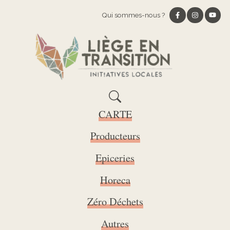
Qui sommes-nous ?
CARTE
Producteurs
Epiceries
Horeca
Zéro Déchets
Autres