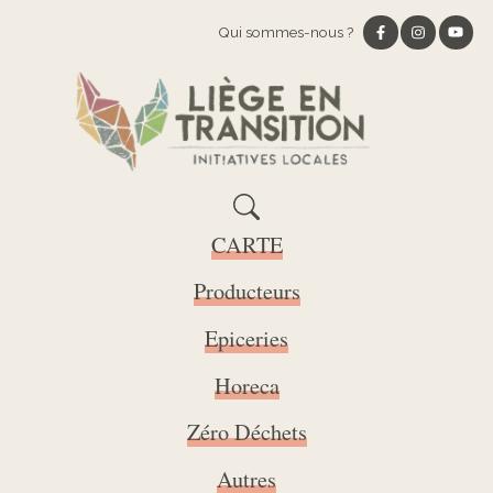
Qui sommes-nous ?
CARTE
Producteurs
Epiceries
Horeca
Zéro Déchets
Autres