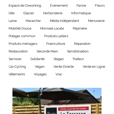
Espace de Coworking
Evènement
Farine
Fleurs
Gîte
Glacier
Herboristerie
Informatique
Laine
Maraicher
Média Indépendant
Menuiserie
Mobilité Douce
Monnaie Locale
Pépinière
Potager commun
Produits Laitiers
Produits ménagers
Puericulture
Réparation
Restauration
Seconde Main
Sensibilisation
Services
Solidarité
Stages
Traiteur
Up-Cycling
Vegan
Vente Directe
Vente en Ligne
Vêtements
Voyages
Vrac