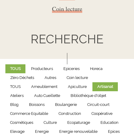
Coin lecture
RECHERCHE
TOUS
Producteurs
Epiceries
Horeca
Zéro Déchets
Autres
Coin lecture
TOUS
Ameublement
Apiculture
Artisanat
Ateliers
Auto Cueillette
Bibliothèque d'objet
Blog
Boissons
Boulangerie
Circuit-court
Commerce Equitable
Construction
Coopérative
Cosmétiques
Culture
Ecopaturage
Education
Elevage
Energie
Energie renouvelable
Epices