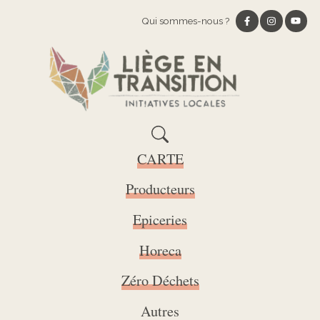
Qui sommes-nous ?
CARTE
Producteurs
Epiceries
Horeca
Zéro Déchets
Autres