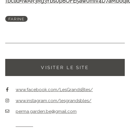
fbclid=IwAR3Rg3Ybs0p8OFE5aw0mIv4D7aMboqii
FARINE
VISITER LE SITE
www.facebook.com/LesGrandsBles/
www.instagram.com/lesgrandsbles/
perma.garden.be@gmail.com