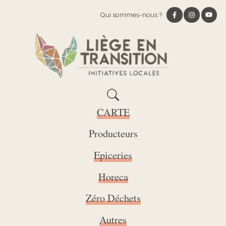
Qui sommes-nous ?
CARTE
Producteurs
Epiceries
Horeca
Zéro Déchets
Autres