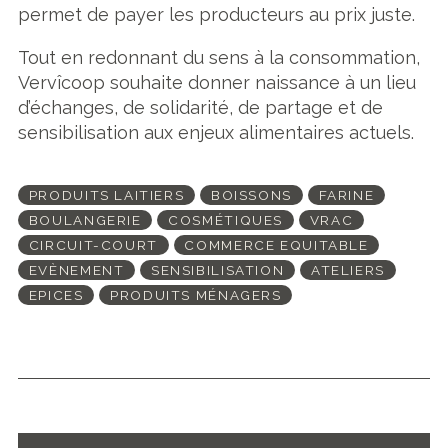
permet de payer les producteurs au prix juste.
Tout en redonnant du sens à la consommation,
Vervîcoop souhaite donner naissance à un lieu
d’échanges, de solidarité, de partage et de
sensibilisation aux enjeux alimentaires actuels.
PRODUITS LAITIERS
BOISSONS
FARINE
BOULANGERIE
COSMÉTIQUES
VRAC
CIRCUIT-COURT
COMMERCE EQUITABLE
EVÈNEMENT
SENSIBILISATION
ATELIERS
EPICES
PRODUITS MÉNAGERS